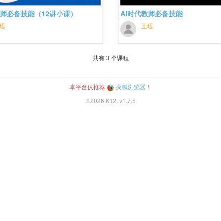
教师必备技能（12讲小课）
AI时代教师必备技能
珏
王珏
共有
3
个课程
本平台仅推荐
火狐浏览器
！
©2026 K12, v1.7.5